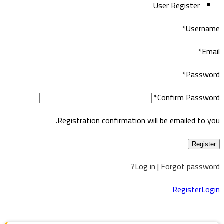
User Register
*
Username
*
Email
*
Password
*
Confirm Password
Registration confirmation will be emailed to you.
Log in
|
Forgot password?
Register
Login