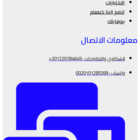
الاختبارات
انضم الينا كمعلم
بروفايلك
معلومات الاتصال
للشكاوي والمقترحات : 201220784649+
واتساب : 0020101285099